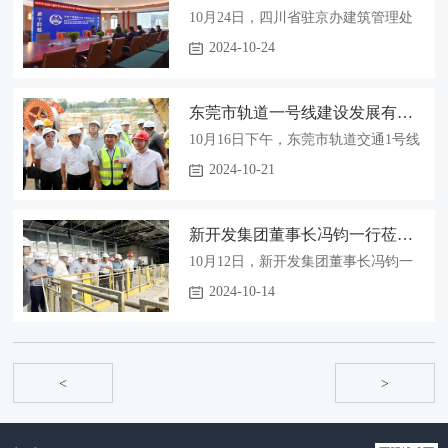
标准，保障了整条路段通信数据传输
工程、20个分部工程、51个分项工
10月24日，四川省驻京办建筑管理处
的高效与稳定；同时，针对收费站、
程。验收范围包括供电线路单位工程
副主任严红斌一行莅临中铁二局电务
2024-10-24
监控中心等关键节点的局域网系统，
所包含的环网系统、刚性接触网系
公司北京地铁13号线工程项目部调研
技术人员使用高级电缆分析仪细致测
统、柔性接触网系统等。验收组一行
指导工作。会上，项目经理蔡扬从公
量了所有类别网线的回波损耗等参
通过现场实测、听取汇报、资料核查
东莞市轨道一号线建设发展有限公司总经理陈文一行赴道滘主所施工现场检查指导工作
司简介、工程概况、项目组建情况、
数，有效验证了网络链路的传输完整
等方式，对首件工程进行严格评审。
项目工作准备情况和项目党建品牌建
10月16日下午，东莞市轨道交通1号线
性和抗干扰能力，确保收费、监控数
经验收组一致认定，样板工程各项指
设等方面进行了情况汇报。听取汇报
建设发展有限公司总经理陈文、中铁
2024-10-21
据上传的准确与流畅。经验收组综合
标均符合设计规范要求，首件验收通
后，严红斌副主任对北京地铁13号线
南方东莞轨道交通1号线一期工程1301
评定，本项目供配电、监控、通信、
过。 项目自进场以来，始终坚持“高标
工程项目部取得的工作成效给予了肯
段指挥部指挥长罗兴才一行赴中铁二
收费四大系统设备运行...
准、严要求”的管理理念，严格按照设
定，并针对后续工作，做出强调：一
新开发集团董事长冯钧一行莅临上海松江项目部调研检查
局东莞轨道交通1号线一期工程1301-
计和规范要求管控施工，狠抓施工工
是针对项目既有线改造涉及内容多、
10工区项目经理部负责施工的道滘主
10月12日，新开发集团董事长冯钧一
艺和工程材料，确保各项验收一次性
工程量大等特点，要做好项目施工组
变电所现场，对有关工程建设和送电
行莅临上海松江项目部调研检查并对
2024-10-14
通过，全力以赴打造优质工程。
织及人员组织工作；二是高度重视安
准备工作进行了检查指导。据悉，道
工程建设做出指导。冯钧一行先后前
全管理工作，紧绷安全生产这根弦，
滘主变电所工程已于近期顺利通过单
往北广场、服务中心施工现场，详细
加强现场安全管理盯控，充分借助“人
位工程验收，拟于10月20日送电。陈
了解剩余工程施工组织、现阶段施工
防、物防”等手段，确保安全形势稳定
文一行现场了解了项目部关于道滘主
难点、节点推进及现场技术、安全、
<
>
可控；三是高度重视党建宣传工作，
变电所总体建设及送电准备情况，并
质量等方面的管理情况。随后在联合
项目加强对外刊稿工作，借助多刊物
详细询问针对验收意见的跟进情况。
体项目部召开推进会，项目部就工程