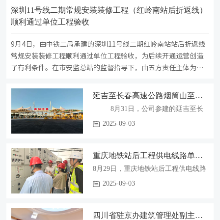
深圳11号线二期常规安装装修工程（红岭南站后折返线）
顺利通过单位工程验收
9月4日，由中铁二局承建的深圳11号线二期红岭南站站后折返线
常规安装装修工程顺利通过单位工程验收，为后续开通运营创造
了有利条件。在市安监总站的监督指导下，由五方责任主体为成
员的工程验收组对深圳11号线二期工程建设质量、安全、内业资
料进行了认真细致的验收评定。经过现场实体查验和会议集中评
延吉至长春高速公路烟筒山至长春段JD03标项目顺利完成交工验收
审，一致认为该工程已完成设计和合同约定的建设内容，各项技
8月31日，公司参建的延吉至长
术指标满足设计相关规范要求，档案资料齐全，满足验收条件，
春高速公路烟筒山至长春段JD03标项
2025-09-03
同意通过单位工程验收。         深圳地铁11号线二期起于岗厦北站
目圆满完成交工验收，标志着该高速
（不含），止于红岭南站，线路全长约4.39公里，共设3站3区
公路机电系统已全面达到设计及规范
间，另含福新停车场出入线工程及11号线机场北停车场改扩建工
重庆地铁站后工程供电线路单位工程 首件验收顺利通过
要求，为正式通车运营奠定了坚实基
程。开通运营后，岗厦北站发车间隔直接缩短一倍，极大提高11
础。 本次交工验收过程严谨、内
8月29日，重庆地铁站后工程供电线路
号线折返效率，能有效缓解...
容详实，重点关注了核心传输设备的
单位工程顺利通过首件验收，标志着
2025-09-03
性能指标。验收组采用专用仪器对通
项目进入规模化、标准化施工阶段，
信主干光缆的接头损耗进行逐点检
为后续施工起到了“样板引路、示范引
测，熔接点的信号衰减值均优于技术
四川省驻京办建筑管理处副主任严红斌莅临北京地铁13号线工程项目部调研指导工作
领”作用。 本次验收共涉及3个子单位